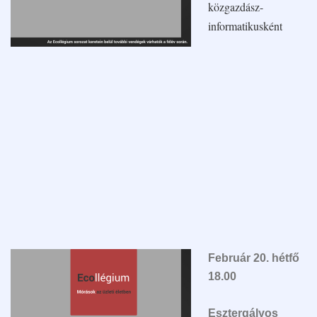
közgazdász-
informatikuskén
t
Február 20. hétfő
18.00
Esztergályos