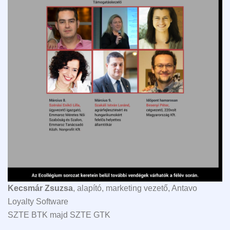
Kecsmár Zsuzsa
, alapító, marketing vezető, Antavo
Loyalty Software
SZTE BTK majd SZTE GTK