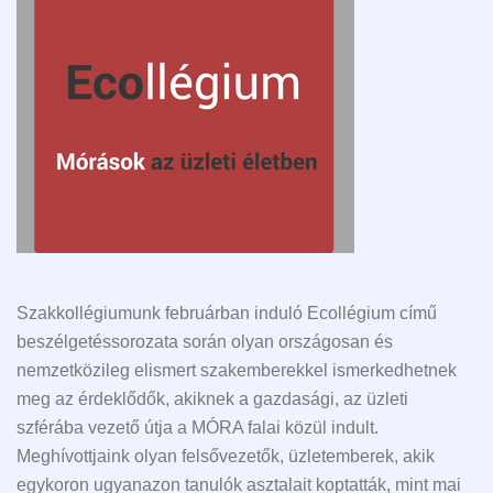
Szakkollégiumunk februárban induló Ecollégium című
beszélgetéssorozata során olyan országosan és
nemzetközileg elismert szakemberekkel ismerkedhetnek
meg az érdeklődők, akiknek a gazdasági, az üzleti
szférába vezető útja a MÓRA falai közül indult.
Meghívottjaink olyan felsővezetők, üzletemberek, akik
egykoron ugyanazon tanulók asztalait koptatták, mint mai