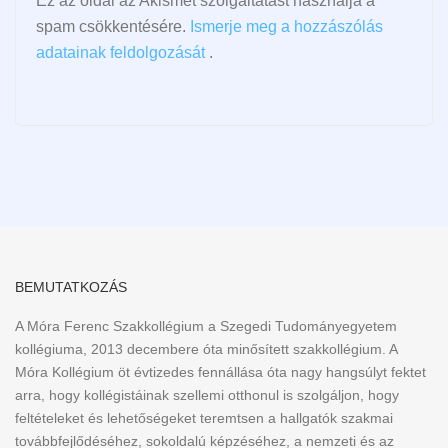
Ez az oldal az Akismet szolgáltatást használja a
spam csökkentésére.
Ismerje meg a hozzászólás
adatainak feldolgozását
.
BEMUTATKOZÁS
A Móra Ferenc Szakkollégium a Szegedi Tudományegyetem
kollégiuma, 2013 decembere óta minősített szakkollégium. A
Móra Kollégium öt évtizedes fennállása óta nagy hangsúlyt fektet
arra, hogy kollégistáinak szellemi otthonul is szolgáljon, hogy
feltételeket és lehetőségeket teremtsen a hallgatók szakmai
továbbfejlődéséhez, sokoldalú képzéséhez, a nemzeti és az