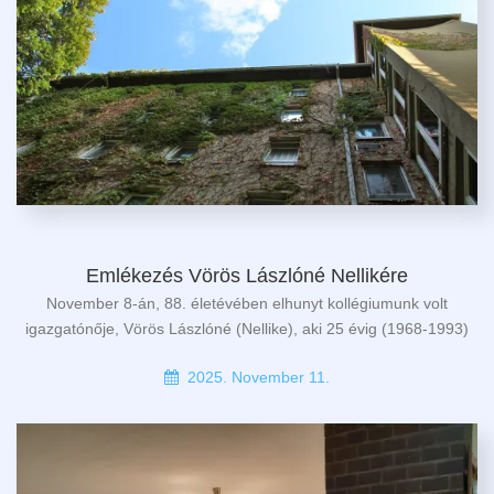
Emlékezés Vörös Lászlóné Nellikére
November 8-án, 88. életévében elhunyt kollégiumunk volt
igazgatónője, Vörös Lászlóné (Nellike), aki 25 évig (1968-1993)
2025. November 11.