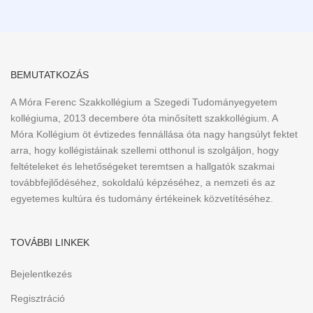
BEMUTATKOZÁS
A Móra Ferenc Szakkollégium a Szegedi Tudományegyetem
kollégiuma, 2013 decembere óta minősített szakkollégium. A
Móra Kollégium öt évtizedes fennállása óta nagy hangsúlyt fektet
arra, hogy kollégistáinak szellemi otthonul is szolgáljon, hogy
feltételeket és lehetőségeket teremtsen a hallgatók szakmai
továbbfejlődéséhez, sokoldalú képzéséhez, a nemzeti és az
egyetemes kultúra és tudomány értékeinek közvetítéséhez.
TOVÁBBI LINKEK
Bejelentkezés
Regisztráció