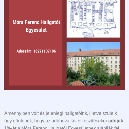
Amennyiben volt és jelenlegi hallgatóink, illetve szüleik
úgy döntenek, hogy az adóbevallás elkészítésekor
adójuk
1%-át
a Móra Ferenc Hallgatói Egyesületnek ajánlják fel,