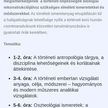
megismerkedjenek a történeti népességek biológiai
rekonstrukciójához szükséges elméleti ismeretekkel és
módszerekkel
. Az elméleti ismeretanyag elsajátításán túl
a hallgatóságnak lehetősége nyílik a történeti korú humán
csontmaradványok közvetlen tanulmányozására is
gyakorlati órák keretében.
Tematika:
1-2. óra:
A történeti antropológia tárgya, a
diszciplína lehetőségeinek és korlátainak
áttekintése.
3-4. óra:
A történeti embertan vizsgálati
anyaga, célja, módszerei – hagyományos
és modern műszeres analitikai
vizsgálatok.
5-6. óra:
Oszteológiai ismeretek: a