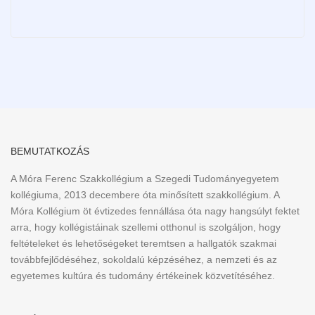
BEMUTATKOZÁS
A Móra Ferenc Szakkollégium a Szegedi Tudományegyetem
kollégiuma, 2013 decembere óta minősített szakkollégium. A
Móra Kollégium öt évtizedes fennállása óta nagy hangsúlyt fektet
arra, hogy kollégistáinak szellemi otthonul is szolgáljon, hogy
feltételeket és lehetőségeket teremtsen a hallgatók szakmai
továbbfejlődéséhez, sokoldalú képzéséhez, a nemzeti és az
egyetemes kultúra és tudomány értékeinek közvetítéséhez.