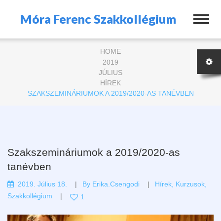
Móra Ferenc Szakkollégium
HOME
2019
JÚLIUS
HÍREK
SZAKSZEMINÁRIUMOK A 2019/2020-AS TANÉVBEN
Szakszemináriumok a 2019/2020-as
tanévben
2019. Július 18.
By
Erika.csengodi
Hírek
,
Kurzusok
,
Szakkollégium
1