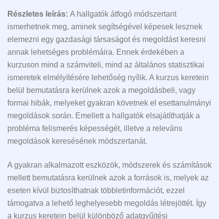
Részletes leírás:
A hallgatók átfogó módszertant
ismerhetnek meg, aminek segítségével képesek lesznek
elemezni egy gazdasági társaságot és megoldást keresni
annak lehetséges problémáira. Ennek érdekében a
kurzuson mind a számviteli, mind az általános statisztikai
ismeretek elmélyítésére lehetőség nyílik. A kurzus keretein
belül bemutatásra kerülnek azok a megoldásbeli, vagy
formai hibák, melyeket gyakran követnek el esettanulmányi
megoldások során. Emellett a hallgatók elsajátíthatják a
probléma felismerés képességét, illetve a releváns
megoldások keresésének módszertanát.
A gyakran alkalmazott eszközök, módszerek és számítások
mellett bemutatásra kerülnek azok a források is, melyek az
eseten kívül biztosíthatnak többletinformációt, ezzel
támogatva a lehető leghelyesebb megoldás létrejöttét. Így
a kurzus keretein belül különböző adatgyűjtési