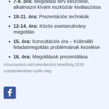
7-9. óra:
Megoldási terv készítése,
alkalmazni kívánt eszköztár kiválasztása
10-11. óra:
Prezentációs technikák
12-14. óra:
Közös esettanulmány
megoldás
15. óra:
Konzultációs óra – Különálló
feladatmegoldás problémáinak kezelése
16. óra:
Megoldások prezentálása
A kurzusokra való jelentkezési lehetőség 2019.
szeptemberében nyílik meg.