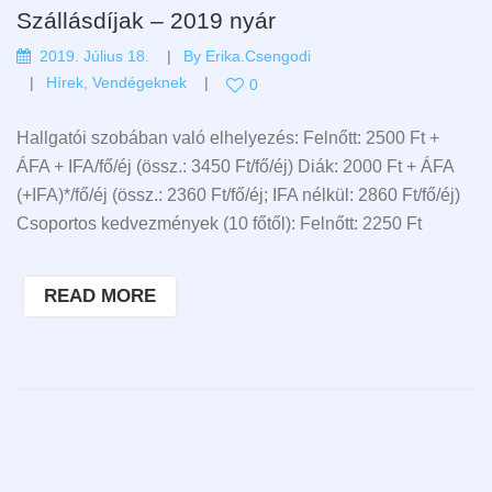
Szállásdíjak – 2019 nyár
2019. Július 18.
By
Erika.csengodi
Hírek
,
Vendégeknek
0
Hallgatói szobában való elhelyezés: Felnőtt: 2500 Ft +
ÁFA + IFA/fő/éj (össz.: 3450 Ft/fő/éj) Diák: 2000 Ft + ÁFA
(+IFA)*/fő/éj (össz.: 2360 Ft/fő/éj; IFA nélkül: 2860 Ft/fő/éj)
Csoportos kedvezmények (10 főtől): Felnőtt: 2250 Ft
READ MORE