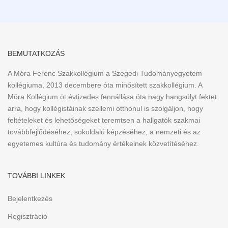
BEMUTATKOZÁS
A Móra Ferenc Szakkollégium a Szegedi Tudományegyetem
kollégiuma, 2013 decembere óta minősített szakkollégium. A
Móra Kollégium öt évtizedes fennállása óta nagy hangsúlyt fektet
arra, hogy kollégistáinak szellemi otthonul is szolgáljon, hogy
feltételeket és lehetőségeket teremtsen a hallgatók szakmai
továbbfejlődéséhez, sokoldalú képzéséhez, a nemzeti és az
egyetemes kultúra és tudomány értékeinek közvetítéséhez.
TOVÁBBI LINKEK
Bejelentkezés
Regisztráció