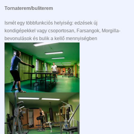
Tornaterem/buliterem
Ismét egy többfunkciós helyiség: edzések új
kondigépekkel vagy csoportosan, Farsangok, Morgilla-
bevonulások és bulik a kellő mennyiségben