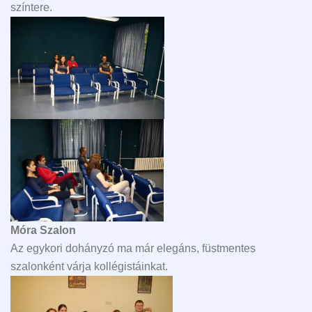
színtere.
Móra Szalon
Az egykori dohányzó ma már elegáns, füstmentes
szalonként várja kollégistáinkat.