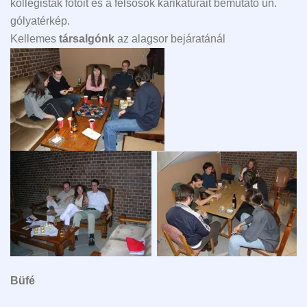
kollégisták fotóit és a felsősök karikatúráit bemutató ún.
gólyatérkép.
Kellemes
társalgónk
az alagsor bejáratánál
Büfé