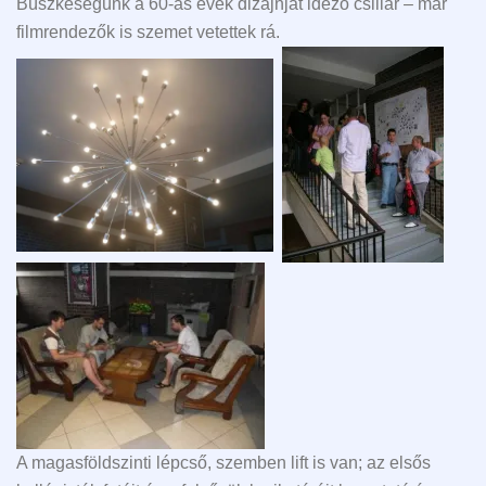
Büszkeségünk a 60-as évek dizájnját idéző csillár – már
filmrendezők is szemet vetettek rá.
A magasföldszinti lépcső, szemben lift is van; az elsős