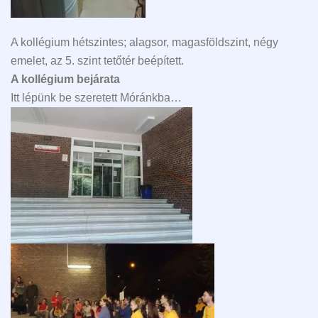
A kollégium hétszintes; alagsor, magasföldszint, négy
emelet, az 5. szint tetőtér beépített.
A kollégium bejárata
Itt lépünk be szeretett Móránkba…