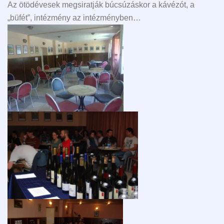
Az ötödévesek megsiratják búcsúzáskor a kávézót, a
„büfét”, intézmény az intézményben…