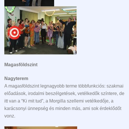
Magasföldszint
Nagyterem
A magasföldszint legnagyobb terme többfunkciós: szakmai
előadások, irodalmi beszélgetések, vetélkedők színtere, de
itt van a “Ki mit tud”, a Morgilla szellemi vetélkedője, a
karácsonyi ünnepség és minden más, ami sok érdeklődőt
vonz.