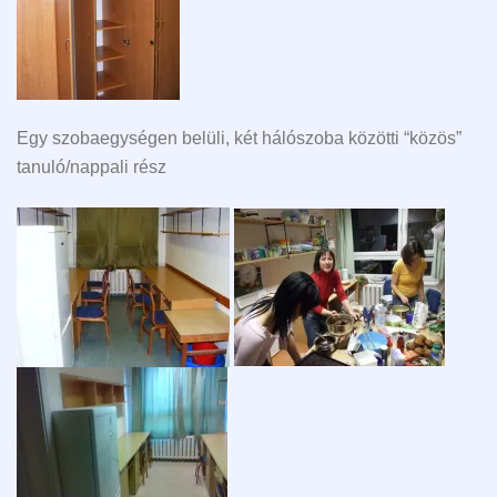
Egy szobaegységen belüli, két hálószoba közötti “közös”
tanuló/nappali rész