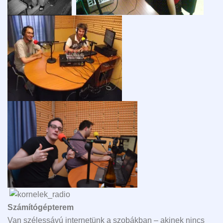
Számítógépterem
Van szélessávú internetünk a szobákban – akinek nincs