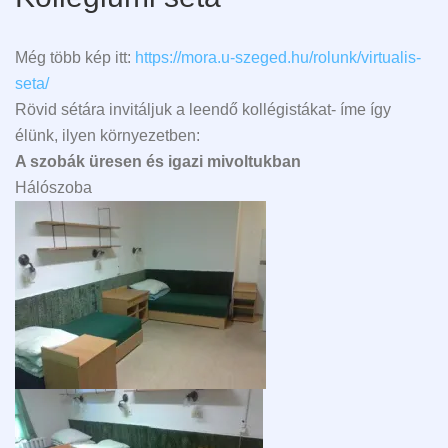
Még több kép itt:
https://mora.u-szeged.hu/rolunk/virtualis-
seta/
Rövid sétára invitáljuk a leendő kollégistákat- íme így
élünk, ilyen környezetben:
A szobák üresen és igazi mivoltukban
Hálószoba