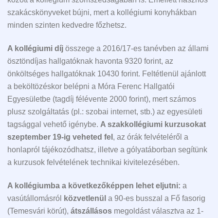
szakácskönyveket bújni, mert a kollégiumi konyhákban
minden szinten kedvedre főzhetsz.
A kollégiumi díj
összege a 2016/17-es tanévben az állami
ösztöndíjas hallgatóknak havonta 9320 forint, az
önköltséges hallgatóknak 10430 forint. Feltétlenül ajánlott
a beköltözéskor belépni a Móra Ferenc Hallgatói
Egyesületbe (tagdíj félévente 2000 forint), mert számos
plusz szolgáltatás (pl.: szobai internet, stb.) az egyesületi
tagsággal vehető igénybe.
A szakkollégiumi kurzusokat
szeptember 19-ig veheted fel
, az órák felvételéről a
honlapról tájékozódhatsz, illetve a gólyatáborban segítünk
a kurzusok felvételének technikai kivitelezésében.
A kollégiumba a következőképpen lehet eljutni:
a
vasútállomásról
közvetlenül
a 90-es busszal a Fő fasorig
(Temesvári körút),
átszállásos
megoldást választva az 1-