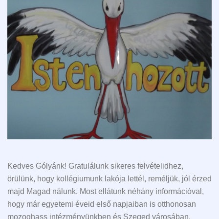
Kedves Gólyánk! Gratulálunk sikeres felvételidhez,
örülünk, hogy kollégiumunk lakója lettél, reméljük, jól érzed
majd Magad nálunk. Most ellátunk néhány információval,
hogy már egyetemi éveid első napjaiban is otthonosan
mozoghass intézményünkben és Szeged városában.