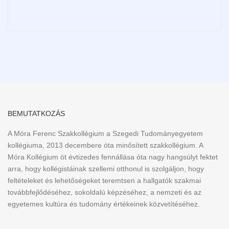
BEMUTATKOZÁS
A Móra Ferenc Szakkollégium a Szegedi Tudományegyetem
kollégiuma, 2013 decembere óta minősített szakkollégium. A
Móra Kollégium öt évtizedes fennállása óta nagy hangsúlyt fektet
arra, hogy kollégistáinak szellemi otthonul is szolgáljon, hogy
feltételeket és lehetőségeket teremtsen a hallgatók szakmai
továbbfejlődéséhez, sokoldalú képzéséhez, a nemzeti és az
egyetemes kultúra és tudomány értékeinek közvetítéséhez.