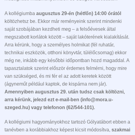
A kollégiumba
augusztus 29-én (hétfőn) 14:00 órától
költözhetsz be. Ekkor már reményeink szerint mindenki
saját szobájában kezdheti meg – a felsőévesek által
megszabott korlátok között – saját lakóterének kialakítását.
Arra kérünk, hogy a személyes holmikat (fél ruhatár,
technikai eszközök, otthoni könyvtár, túlélőcsomag) ekkor
még ne, inkább egy későbbi időpontban hozd magaddal. A
tapasztalatok szerint először érdemes felmérni, hogy mire
van szükséged, és mi fér el az adott keretek között
(ágyneműt például kaptok, de kispárna nem jár).
Amennyiben augusztus 29. után tudsz csak költözni,
arra kérünk, jelezd ezt e-mail-ben (info@mora.u-
szeged.hu) vagy telefonon (62/544-101).
A kollégiumi hagyományokhoz tartozó Gólyatábort ebben a
tanévben a korábbiakhoz képest kicsit módosítva,
szakmai