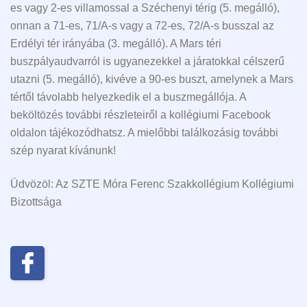
es vagy 2-es villamossal a Széchenyi térig (5. megálló),
onnan a 71-es, 71/A-s vagy a 72-es, 72/A-s busszal az
Erdélyi tér irányába (3. megálló). A Mars téri
buszpályaudvarról is ugyanezekkel a járatokkal célszerű
utazni (5. megálló), kivéve a 90-es buszt, amelynek a Mars
tértől távolabb helyezkedik el a buszmegállója. A
beköltözés további részleteiről a kollégiumi Facebook
oldalon tájékozódhatsz. A mielőbbi találkozásig további
szép nyarat kívánunk!
Üdvözöl: Az SZTE Móra Ferenc Szakkollégium Kollégiumi
Bizottsága