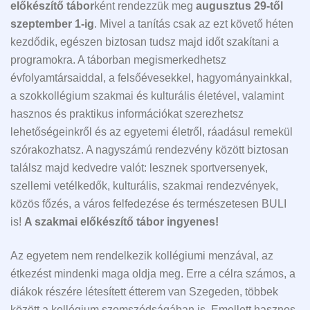
előkészítő tábor
ként rendezzük meg
augusztus 29-től
szeptember 1-ig
. Mivel a tanítás csak az ezt követő héten
kezdődik, egészen biztosan tudsz majd időt szakítani a
programokra. A táborban megismerkedhetsz
évfolyamtársaiddal, a felsőévesekkel, hagyományainkkal,
a szokkollégium szakmai és kulturális életével, valamint
hasznos és praktikus információkat szerezhetsz
lehetőségeinkről és az egyetemi életről, ráadásul remekül
szórakozhatsz. A nagyszámú rendezvény között biztosan
találsz majd kedvedre valót: lesznek sportversenyek,
szellemi vetélkedők, kulturális, szakmai rendezvények,
közös főzés, a város felfedezése és természetesen BULI
is!
A szakmai előkészítő tábor ingyenes!
Az egyetem nem rendelkezik kollégiumi menzával, az
étkezést mindenki maga oldja meg. Erre a célra számos, a
diákok részére létesített étterem van Szegeden, többek
között a kollégium szomszédságában is. Emellett hasznos