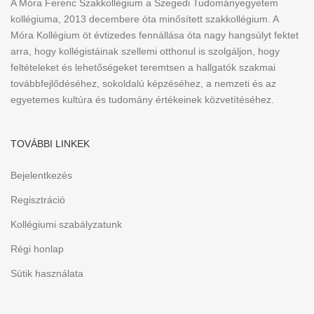
A Móra Ferenc Szakkollégium a Szegedi Tudományegyetem
kollégiuma, 2013 decembere óta minősített szakkollégium. A
Móra Kollégium öt évtizedes fennállása óta nagy hangsúlyt fektet
arra, hogy kollégistáinak szellemi otthonul is szolgáljon, hogy
feltételeket és lehetőségeket teremtsen a hallgatók szakmai
továbbfejlődéséhez, sokoldalú képzéséhez, a nemzeti és az
egyetemes kultúra és tudomány értékeinek közvetítéséhez.
TOVÁBBI LINKEK
Bejelentkezés
Regisztráció
Kollégiumi szabályzatunk
Régi honlap
Sütik használata