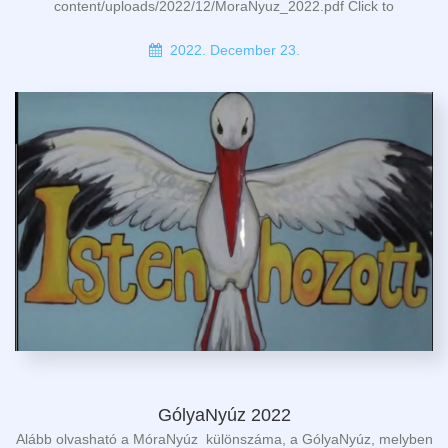
content/uploads/2022/12/MoraNyuz_2022.pdf Click to
2022. December 23.
GólyaNyúz 2022
Alább olvasható a MóraNyúz különszáma, a GólyaNyúz, melyben