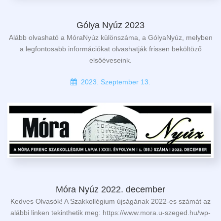
Gólya Nyúz 2023
Alább olvasható a MóraNyúz különszáma, a GólyaNyúz, melyben
a legfontosabb információkat olvashatják frissen beköltöző
elsőéveseink.
2023. Szeptember 13.
Móra Nyúz 2022. december
Kedves Olvasók! A Szakkollégium újságának 2022-es számát az
alábbi linken tekinthetik meg: https://www.mora.u-szeged.hu/wp-