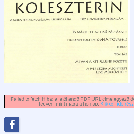
Failed to fetch Hiba: a letöltendő PDF URL címe egyező do
legyen, mint maga a honlap.
Klikkelj ide rész