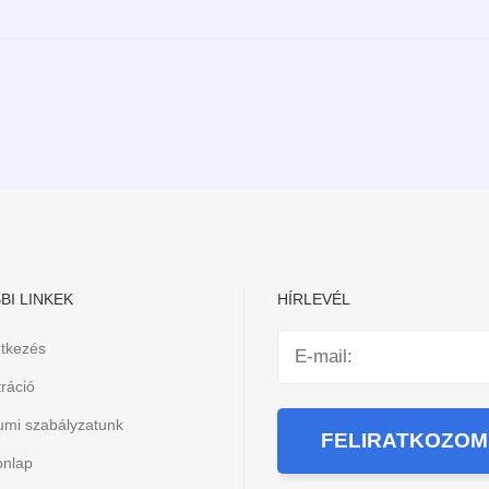
BI LINKEK
HÍRLEVÉL
ntkezés
ráció
iumi szabályzatunk
onlap