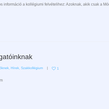
információ a kollégiumi felvételihez: Azoknak, akik csak a M
lgatóinknak
zőknek
,
Hírek
,
Szakkollégium
1
um