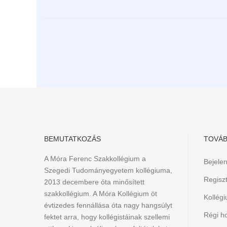
BEMUTATKOZÁS
TOVÁB
A Móra Ferenc Szakkollégium a
Bejele
Szegedi Tudományegyetem kollégiuma,
Regiszt
2013 decembere óta minősített
szakkollégium. A Móra Kollégium öt
Kollég
évtizedes fennállása óta nagy hangsúlyt
Régi h
fektet arra, hogy kollégistáinak szellemi