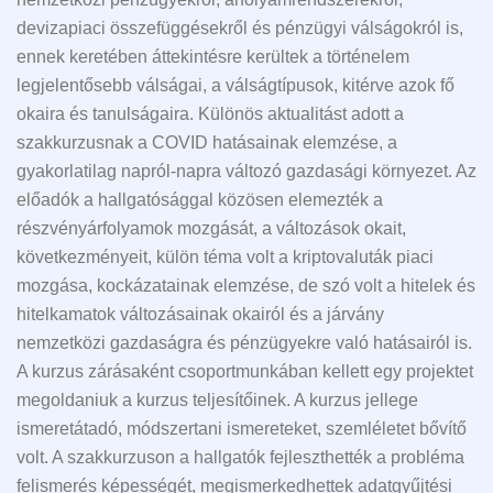
devizapiaci összefüggésekről és pénzügyi válságokról is,
ennek keretében áttekintésre kerültek a történelem
legjelentősebb válságai, a válságtípusok, kitérve azok fő
okaira és tanulságaira. Különös aktualitást adott a
szakkurzusnak a COVID hatásainak elemzése, a
gyakorlatilag napról-napra változó gazdasági környezet. Az
előadók a hallgatósággal közösen elemezték a
részvényárfolyamok mozgását, a változások okait,
következményeit, külön téma volt a kriptovaluták piaci
mozgása, kockázatainak elemzése, de szó volt a hitelek és
hitelkamatok változásainak okairól és a járvány
nemzetközi gazdaságra és pénzügyekre való hatásairól is.
A kurzus zárásaként csoportmunkában kellett egy projektet
megoldaniuk a kurzus teljesítőinek. A kurzus jellege
ismeretátadó, módszertani ismereteket, szemléletet bővítő
volt. A szakkurzuson a hallgatók fejleszthették a probléma
felismerés képességét, megismerkedhettek adatgyűjtési