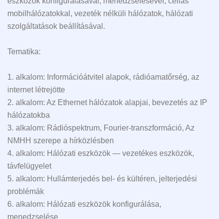
eszközök konfigurálásával, menedzselésével, cellás
mobilhálózatokkal, vezeték nélküli hálózatok, hálózati
szolgáltatások beállításával.
Tematika:
1. alkalom: Információátvitel alapok, rádióamatőrség, az
internet létrejötte
2. alkalom: Az Ethernet hálózatok alapjai, bevezetés az IP
hálózatokba
3. alkalom: Rádióspektrum, Fourier-transzformáció, Az
NMHH szerepe a hírközlésben
4. alkalom: Hálózati eszközök — vezetékes eszközök,
távfelügyelet
5. alkalom: Hullámterjedés bel- és kültéren, jelterjedési
problémák
6. alkalom: Hálózati eszközök konfigurálása,
menedzselése