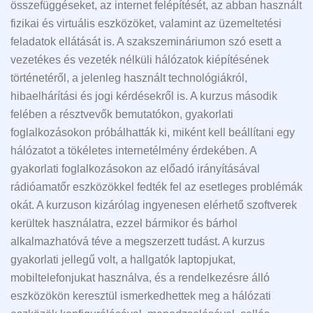
összefüggéseket, az internet felépítését, az abban használt
fizikai és virtuális eszközöket, valamint az üzemeltetési
feladatok ellátását is. A szakszemináriumon szó esett a
vezetékes és vezeték nélküli hálózatok kiépítésének
történetéről, a jelenleg használt technológiákról,
hibaelhárítási és jogi kérdésekről is. A kurzus második
felében a résztvevők bemutatókon, gyakorlati
foglalkozásokon próbálhatták ki, miként kell beállítani egy
hálózatot a tökéletes internetélmény érdekében. A
gyakorlati foglalkozásokon az előadó irányításával
rádióamatőr eszközökkel fedték fel az esetleges problémák
okát. A kurzuson kizárólag ingyenesen elérhető szoftverek
kerültek használatra, ezzel bármikor és bárhol
alkalmazhatóvá téve a megszerzett tudást. A kurzus
gyakorlati jellegű volt, a hallgatók laptopjukat,
mobiltelefonjukat használva, és a rendelkezésre álló
eszközökön keresztül ismerkedhettek meg a hálózati