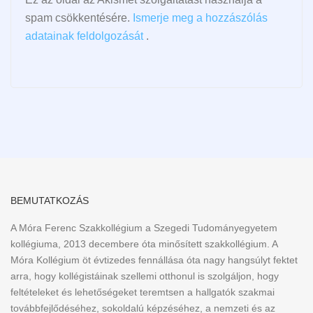
spam csökkentésére.
Ismerje meg a hozzászólás
adatainak feldolgozását
.
BEMUTATKOZÁS
A Móra Ferenc Szakkollégium a Szegedi Tudományegyetem
kollégiuma, 2013 decembere óta minősített szakkollégium. A
Móra Kollégium öt évtizedes fennállása óta nagy hangsúlyt fektet
arra, hogy kollégistáinak szellemi otthonul is szolgáljon, hogy
feltételeket és lehetőségeket teremtsen a hallgatók szakmai
továbbfejlődéséhez, sokoldalú képzéséhez, a nemzeti és az