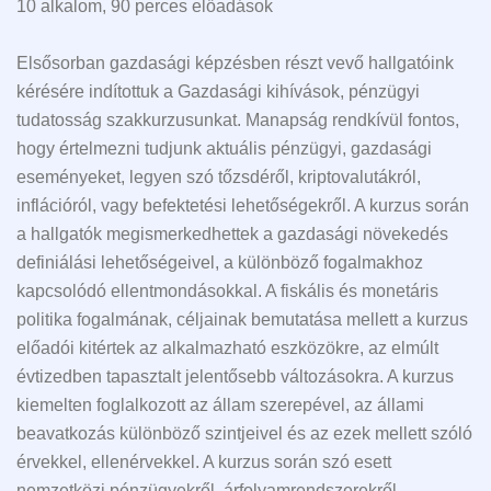
10 alkalom, 90 perces előadások
Elsősorban gazdasági képzésben részt vevő hallgatóink
kérésére indítottuk a Gazdasági kihívások, pénzügyi
tudatosság szakkurzusunkat. Manapság rendkívül fontos,
hogy értelmezni tudjunk aktuális pénzügyi, gazdasági
eseményeket, legyen szó tőzsdéről, kriptovalutákról,
inflációról, vagy befektetési lehetőségekről. A kurzus során
a hallgatók megismerkedhettek a gazdasági növekedés
definiálási lehetőségeivel, a különböző fogalmakhoz
kapcsolódó ellentmondásokkal. A fiskális és monetáris
politika fogalmának, céljainak bemutatása mellett a kurzus
előadói kitértek az alkalmazható eszközökre, az elmúlt
évtizedben tapasztalt jelentősebb változásokra. A kurzus
kiemelten foglalkozott az állam szerepével, az állami
beavatkozás különböző szintjeivel és az ezek mellett szóló
érvekkel, ellenérvekkel. A kurzus során szó esett
nemzetközi pénzügyekről, árfolyamrendszerekről,