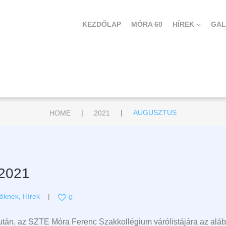
KEZDŐLAP
MÓRA 60
HÍREK
GAL
|
|
HOME
2021
AUGUSZTUS
 2021
zőknek
,
Hírek
0
 után, az SZTE Móra Ferenc Szakkollégium várólistájára az aláb