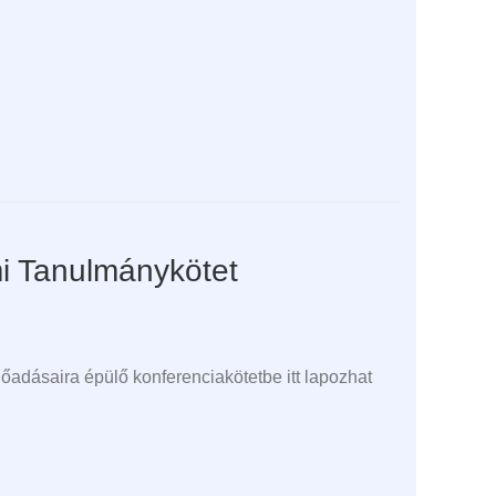
mi Tanulmánykötet
lőadásaira épülő konferenciakötetbe itt lapozhat