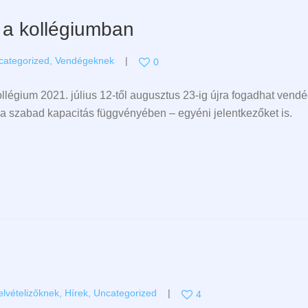
 a kollégiumban
categorized
,
Vendégeknek
0
gium 2021. július 12-től augusztus 23-ig újra fogadhat vendég
 a szabad kapacitás függvényében – egyéni jelentkezőket is.
elvételizőknek
,
Hírek
,
Uncategorized
4