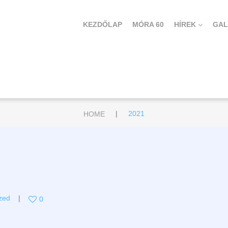
KEZDŐLAP
MÓRA 60
HÍREK
GAL
|
HOME
2021
zed
0