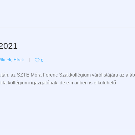
 2021
zőknek
,
Hírek
0
 után, az SZTE Móra Ferenc Szakkollégium várólistájára az aláb
ila kollégiumi igazgatónak, de e-mailben is elküldhető