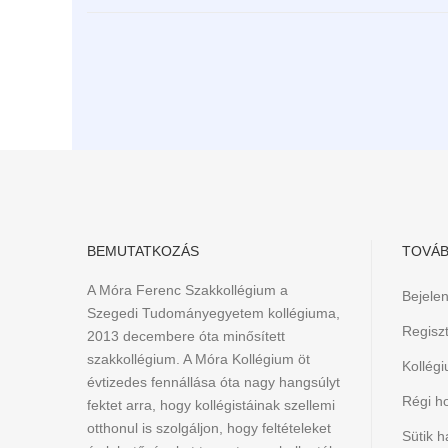
BEMUTATKOZÁS
TOVÁB
A Móra Ferenc Szakkollégium a
Bejele
Szegedi Tudományegyetem kollégiuma,
Regiszt
2013 decembere óta minősített
szakkollégium. A Móra Kollégium öt
Kollég
évtizedes fennállása óta nagy hangsúlyt
Régi h
fektet arra, hogy kollégistáinak szellemi
otthonul is szolgáljon, hogy feltételeket
Sütik h