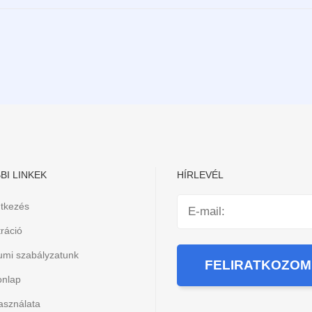
BI LINKEK
HÍRLEVÉL
ntkezés
ráció
iumi szabályzatunk
onlap
asználata