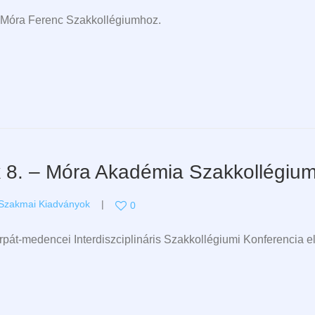
 Móra Ferenc Szakkollégiumhoz.
k 8. – Móra Akadémia Szakkollégiu
Szakmai Kiadványok
0
árpát-medencei Interdiszciplináris Szakkollégiumi Konferencia e