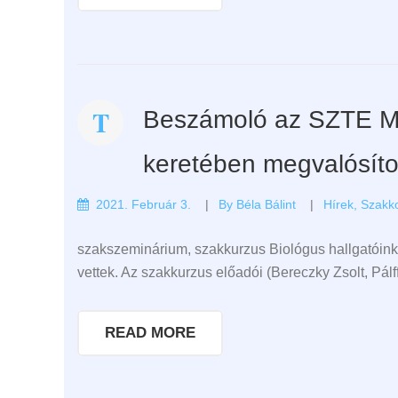
Beszámoló az SZTE M
keretében megvalósítot
2021. Február 3.
By
Béla Bálint
Hírek
,
Szakko
szakszeminárium, szakkurzus Biológus hallgatóink j
vettek. Az szakkurzus előadói (Bereczky Zsolt, Pál
READ MORE