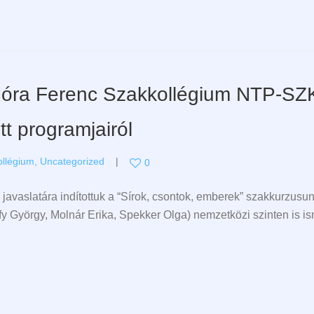
óra Ferenc Szakkollégium NTP-SZ
t programjairól
llégium
,
Uncategorized
0
avaslatára indítottuk a “Sírok, csontok, emberek” szakkurzusun
ffy György, Molnár Erika, Spekker Olga) nemzetközi szinten is is