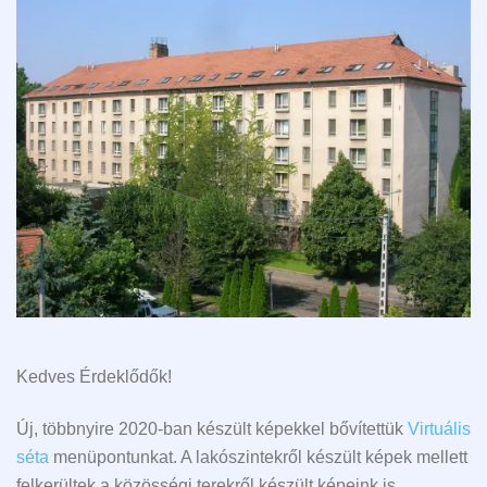
Kedves Érdeklődők!
Új, többnyire 2020-ban készült képekkel bővítettük
Virtuális
séta
menüpontunkat. A lakószintekről készült képek mellett
felkerültek a közösségi terekről készült képeink is.