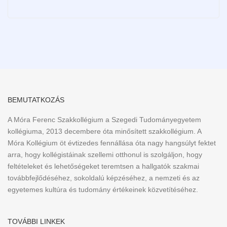
BEMUTATKOZÁS
A Móra Ferenc Szakkollégium a Szegedi Tudományegyetem
kollégiuma, 2013 decembere óta minősített szakkollégium. A
Móra Kollégium öt évtizedes fennállása óta nagy hangsúlyt fektet
arra, hogy kollégistáinak szellemi otthonul is szolgáljon, hogy
feltételeket és lehetőségeket teremtsen a hallgatók szakmai
továbbfejlődéséhez, sokoldalú képzéséhez, a nemzeti és az
egyetemes kultúra és tudomány értékeinek közvetítéséhez.
TOVÁBBI LINKEK