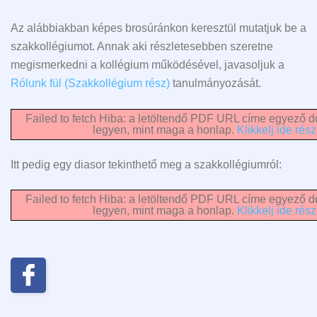
Az alábbiakban képes brosúránkon keresztül mutatjuk be a
szakkollégiumot. Annak aki részletesebben szeretne
megismerkedni a kollégium működésével, javasoljuk a
Rólunk fül (Szakkollégium rész)
tanulmányozását.
Failed to fetch Hiba: a letöltendő PDF URL címe egyező do
legyen, mint maga a honlap.
Klikkelj ide rész
Itt pedig egy diasor tekinthető meg a szakkollégiumról:
Failed to fetch Hiba: a letöltendő PDF URL címe egyező do
legyen, mint maga a honlap.
Klikkelj ide rész