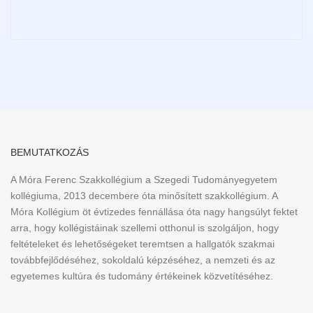
BEMUTATKOZÁS
A Móra Ferenc Szakkollégium a Szegedi Tudományegyetem
kollégiuma, 2013 decembere óta minősített szakkollégium. A
Móra Kollégium öt évtizedes fennállása óta nagy hangsúlyt fektet
arra, hogy kollégistáinak szellemi otthonul is szolgáljon, hogy
feltételeket és lehetőségeket teremtsen a hallgatók szakmai
továbbfejlődéséhez, sokoldalú képzéséhez, a nemzeti és az
egyetemes kultúra és tudomány értékeinek közvetítéséhez.