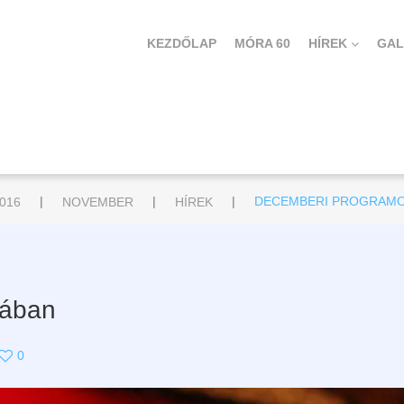
KEZDŐLAP
MÓRA 60
HÍREK
GAL
|
|
|
016
NOVEMBER
HÍREK
DECEMBERI PROGRAMO
rában
0