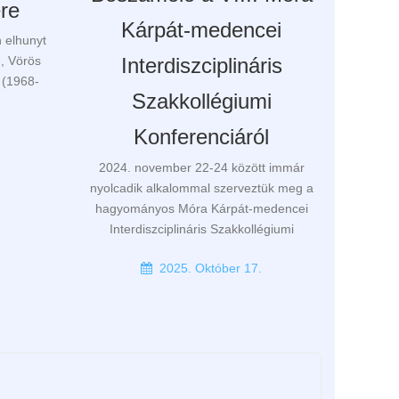
ére
Kárpát-medencei
 elhunyt
e, Vörös
Interdiszciplináris
g (1968-
Szakkollégiumi
Konferenciáról
.
2024. november 22-24 között immár
nyolcadik alkalommal szerveztük meg a
hagyományos Móra Kárpát-medencei
Interdiszciplináris Szakkollégiumi
2025. Október 17.