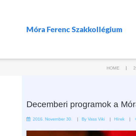
Móra Ferenc Szakkollégium
|
HOME
2
Decemberi programok a Mó
2016. November 30.
By
Vass Viki
Hírek