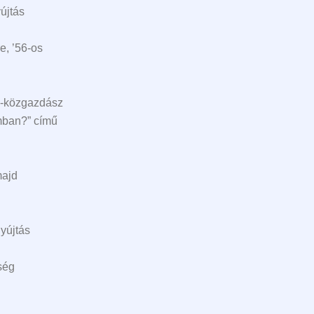
újtás
re
,
’56
-os
-
közgazdász
mban?” című
majd
yújtás
ség