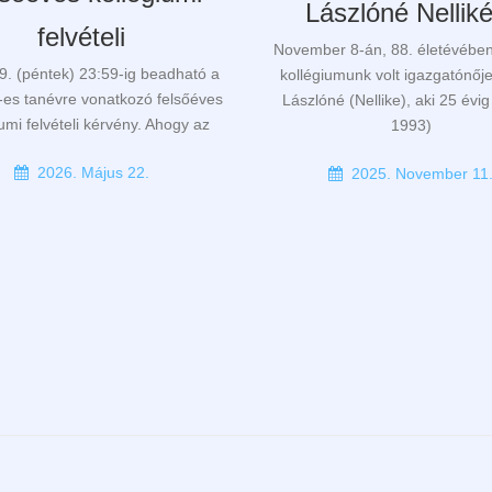
Lászlóné Nellik
felvételi
November 8-án, 88. életévében
9. (péntek) 23:59-ig beadható a
kollégiumunk volt igazgatónőj
es tanévre vonatkozó felsőéves
Lászlóné (Nellike), aki 25 évi
iumi felvételi kérvény. Ahogy az
1993)
2026. Május 22.
2025. November 11