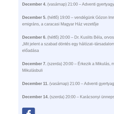
December 4.
(vasárnap)
21:00
–
Adventi g
yertyagy
December 5.
(hétfő)
19:00
–
vendégünk Gózon
Im
emigráns, a caracasi Magyar Ház vezetője
December 6.
(hétfő) 20:00 –
Dr. Kuslits
Béla
, o
rvos
„
Mit jel
ent a szabad döntés egy hálózat
–
társadalo
előadása
December 7.
(szerda) 20:00
–
Érkezik a Mikulás, 
Mikulás
buli
December 11.
(vasárnap)
21:00
–
Adventi g
yertyag
December 14.
(szerda) 20:00
–
Karácsonyi ünnep