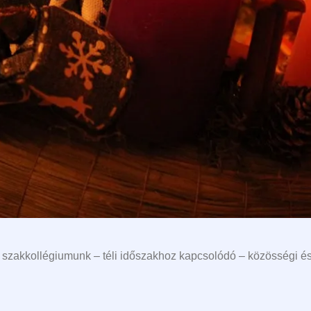
szakkollégiumunk – téli időszakhoz kapcsolódó – közösségi és k