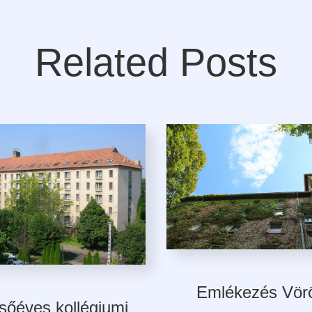
Related Posts
Emlékezés Vör
sőéves kollégiumi