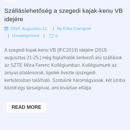
Szálláslehetőség a szegedi kajak-kenu VB
idejére
2019. Augusztus 12.
By
Erika.csengodi
Uncategorized
0
A szegedi kajak-kenu VB (IFC2019) idejére (2019.
augusztus 21-25.) még foglalhatók kedvező árú szállások
az SZTE Móra Ferenc Kollégiumban. Kollégiumunk az
árnyas platánsorok, ligetek övezte újszegedi
kertvárosban található. Szobáink háromágyasak, két szoba
között egy társalgóval, ami kiválóan ellátja
READ MORE