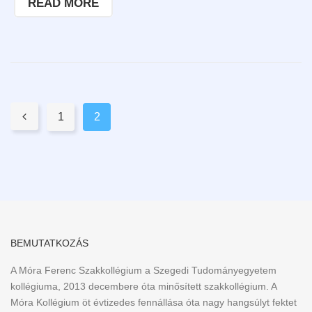
READ MORE
Pages:

1
2
BEMUTATKOZÁS
A Móra Ferenc Szakkollégium a Szegedi Tudományegyetem
kollégiuma, 2013 decembere óta minősített szakkollégium. A
Móra Kollégium öt évtizedes fennállása óta nagy hangsúlyt fektet