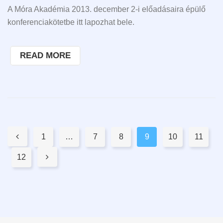
A Móra Akadémia 2013. december 2-i előadásaira épülő
konferenciakötetbe itt lapozhat bele.
READ MORE
Pages:

1
…
7
8
9
10
11
12
