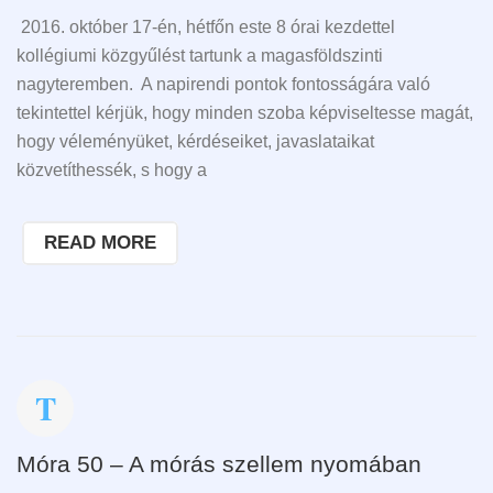
2016. október 17-én, hétfőn este 8 órai kezdettel
kollégiumi közgyűlést tartunk a magasföldszinti
nagyteremben. A napirendi pontok fontosságára való
tekintettel kérjük, hogy minden szoba képviseltesse magát,
hogy véleményüket, kérdéseiket, javaslataikat
közvetíthessék, s hogy a
READ MORE
Móra 50 – A mórás szellem nyomában