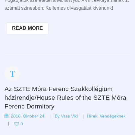
Fogadjátok szeretettel a Móra Nyúz XVIII. évfolyamának 1.
számát színesben. Kellemes olvasgatást kívánunk!
READ MORE
Az SZTE Móra Ferenc Szakkollégium
házirendje/House Rules of the SZTE Móra
Ferenc Dormitory
2016. Október 24.
By
Vass Viki
Hírek
,
Vendégeknek
0