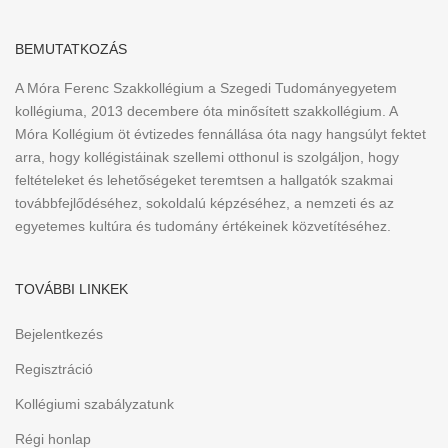
BEMUTATKOZÁS
A Móra Ferenc Szakkollégium a Szegedi Tudományegyetem
kollégiuma, 2013 decembere óta minősített szakkollégium. A
Móra Kollégium öt évtizedes fennállása óta nagy hangsúlyt fektet
arra, hogy kollégistáinak szellemi otthonul is szolgáljon, hogy
feltételeket és lehetőségeket teremtsen a hallgatók szakmai
továbbfejlődéséhez, sokoldalú képzéséhez, a nemzeti és az
egyetemes kultúra és tudomány értékeinek közvetítéséhez.
TOVÁBBI LINKEK
Bejelentkezés
Regisztráció
Kollégiumi szabályzatunk
Régi honlap