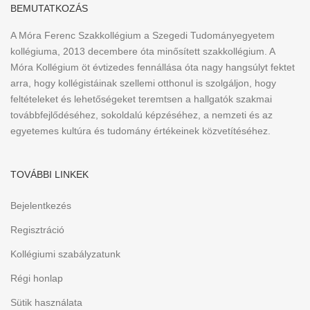
BEMUTATKOZÁS
A Móra Ferenc Szakkollégium a Szegedi Tudományegyetem
kollégiuma, 2013 decembere óta minősített szakkollégium. A
Móra Kollégium öt évtizedes fennállása óta nagy hangsúlyt fektet
arra, hogy kollégistáinak szellemi otthonul is szolgáljon, hogy
feltételeket és lehetőségeket teremtsen a hallgatók szakmai
továbbfejlődéséhez, sokoldalú képzéséhez, a nemzeti és az
egyetemes kultúra és tudomány értékeinek közvetítéséhez.
TOVÁBBI LINKEK
Bejelentkezés
Regisztráció
Kollégiumi szabályzatunk
Régi honlap
Sütik használata