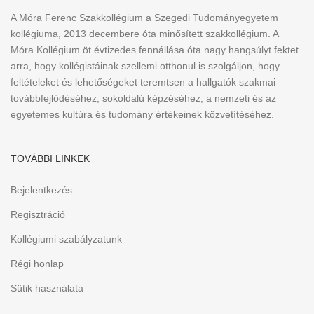
A Móra Ferenc Szakkollégium a Szegedi Tudományegyetem
kollégiuma, 2013 decembere óta minősített szakkollégium. A
Móra Kollégium öt évtizedes fennállása óta nagy hangsúlyt fektet
arra, hogy kollégistáinak szellemi otthonul is szolgáljon, hogy
feltételeket és lehetőségeket teremtsen a hallgatók szakmai
továbbfejlődéséhez, sokoldalú képzéséhez, a nemzeti és az
egyetemes kultúra és tudomány értékeinek közvetítéséhez.
TOVÁBBI LINKEK
Bejelentkezés
Regisztráció
Kollégiumi szabályzatunk
Régi honlap
Sütik használata