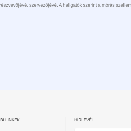
részvevőjévé, szervezőjévé. A hallgatók szerint a mórás szelle
BI LINKEK
HÍRLEVÉL