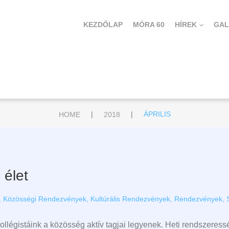
KEZDŐLAP
MÓRA 60
HÍREK
GAL
|
|
HOME
2018
ÁPRILIS
 élet
,
Közösségi Rendezvények
,
Kultúrális Rendezvények
,
Rendezvények
,
ollégistáink a közösség aktív tagjai legyenek. Heti rendszeress