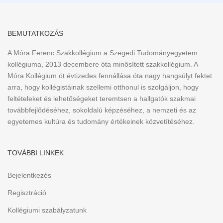
BEMUTATKOZÁS
A Móra Ferenc Szakkollégium a Szegedi Tudományegyetem
kollégiuma, 2013 decembere óta minősített szakkollégium. A
Móra Kollégium öt évtizedes fennállása óta nagy hangsúlyt fektet
arra, hogy kollégistáinak szellemi otthonul is szolgáljon, hogy
feltételeket és lehetőségeket teremtsen a hallgatók szakmai
továbbfejlődéséhez, sokoldalú képzéséhez, a nemzeti és az
egyetemes kultúra és tudomány értékeinek közvetítéséhez.
TOVÁBBI LINKEK
Bejelentkezés
Regisztráció
Kollégiumi szabályzatunk