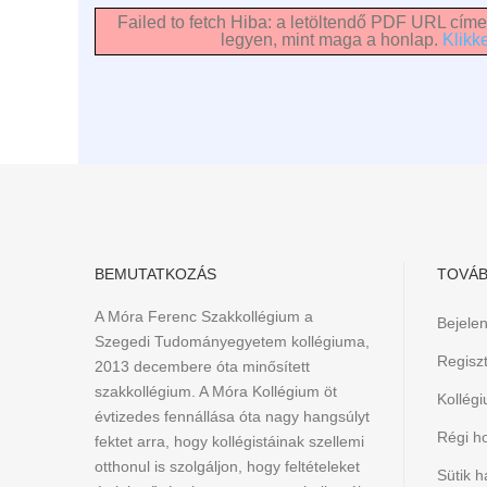
Failed to fetch Hiba: a letöltendő PDF URL címe
legyen, mint maga a honlap.
Klikke
BEMUTATKOZÁS
TOVÁB
A Móra Ferenc Szakkollégium a
Bejele
Szegedi Tudományegyetem kollégiuma,
Regiszt
2013 decembere óta minősített
szakkollégium. A Móra Kollégium öt
Kollég
évtizedes fennállása óta nagy hangsúlyt
Régi h
fektet arra, hogy kollégistáinak szellemi
otthonul is szolgáljon, hogy feltételeket
Sütik h