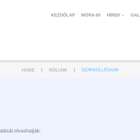
KEZDŐLAP
MÓRA 60
HÍREK
GAL
|
|
HOME
RÓLUNK
SZAKKOLLÉGIUM
tását olvashatják: