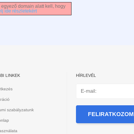
 egyező domain alatt kell, hogy
lj ide részletekért
BI LINKEK
HÍRLEVÉL
ntkezés
ráció
iumi szabályzatunk
onlap
asználata