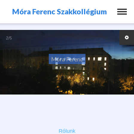
Móra Ferenc Szakkollégium
2/5
Legfrissebb híreink
Rólunk