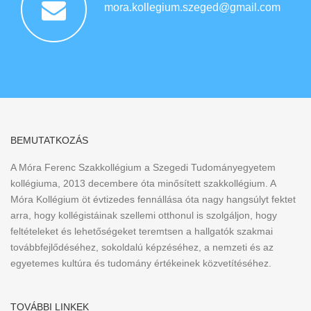
mora.kollegium.szeged@gmail.com
BEMUTATKOZÁS
A Móra Ferenc Szakkollégium a Szegedi Tudományegyetem
kollégiuma, 2013 decembere óta minősített szakkollégium. A
Móra Kollégium öt évtizedes fennállása óta nagy hangsúlyt fektet
arra, hogy kollégistáinak szellemi otthonul is szolgáljon, hogy
feltételeket és lehetőségeket teremtsen a hallgatók szakmai
továbbfejlődéséhez, sokoldalú képzéséhez, a nemzeti és az
egyetemes kultúra és tudomány értékeinek közvetítéséhez.
TOVÁBBI LINKEK