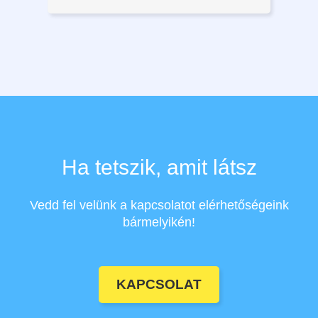
Ha tetszik, amit látsz
Vedd fel velünk a kapcsolatot elérhetőségeink
bármelyikén!
KAPCSOLAT