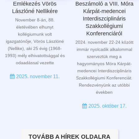
Emlékezés Vörös
Beszámoló a VIII. Móra
Lászlóné Nellikére
Kárpát-medencei
Interdiszciplináris
November 8-án, 88.
Szakkollégiumi
életévében elhunyt
Konferenciáról
kollégiumunk volt
igazgatónője, Vörös Lászlóné
2024. november 22-24 között
(Nellike), aki 25 évig (1968-
immár nyolcadik alkalommal
1993) mély elhivatottsággal és
szerveztük meg a
odaadással vezette
hagyományos Móra Kárpát-
medencei Interdiszciplináris
2025. november 11.
Szakkollégiumi Konferenciát.
Rendezvényünk az utóbbi
években
2025. október 17.
TOVÁBB A HÍREK OLDALRA