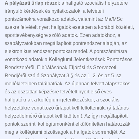
A pályázati űrlap részei:
a hallgató szociális helyzetére
irányuló kérdések és nyilatkozatok, a felvételi
pontszámokra vonatkozó adatok, valamint az Ma/MSc
szakra felvételt nyert hallgatók esetében a korábbi közéleti,
sporttevékenységre szóló adatok. Ezen adatokhoz, a
szabályzatokban megállapított pontrendszer alapján, az
elektronikus rendszer pontokat rendel. A pontszámításra
vonatkozó adatok a Kollégiumi Jelentkezések Pontozásos
Rendszeréről, Elbírálásának Eljárási és Szervezeti
Rendjéről szóló Szabályzat 3.§ és az 1. 2. és az 5. sz.
mellékleteiben találhatóak. Az újonnan felvett alapszakos
és az osztatlan képzésre felvételt nyert első éves
hallgatóknak a kollégiumi jelentkezéskor, a szociális
helyzetükre vonatkozó űrlapot kell feltölteniük. (általános
helyzetfelmérő űrlapot kell kitölteni). Az így megállapított
pontok szerint, kollégiumonként elkülönítetten határozzák
meg a kollégiumi bizottságok a hallgatók sorrendjét. Az