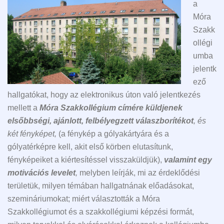
a
Móra
Szakk
ollégi
umba
jelentk
ező
hallgatókat, hogy az elektronikus úton való jelentkezés
mellett a
Móra Szakkollégium címére küldjenek
elsőbbségi, ajánlott, felbélyegzett válaszborítékot
, és
két fényképet,
(a fénykép a gólyakártyára és a
gólyatérképre kell, akit első körben elutasítunk,
fényképeiket a kiértesítéssel visszaküldjük),
valamint egy
motivációs levelet
,
melyben leírják, mi az érdeklődési
területük, milyen témában hallgatnának előadásokat,
szemináriumokat; miért választották a Móra
Szakkollégiumot és a szakkollégiumi képzési formát,