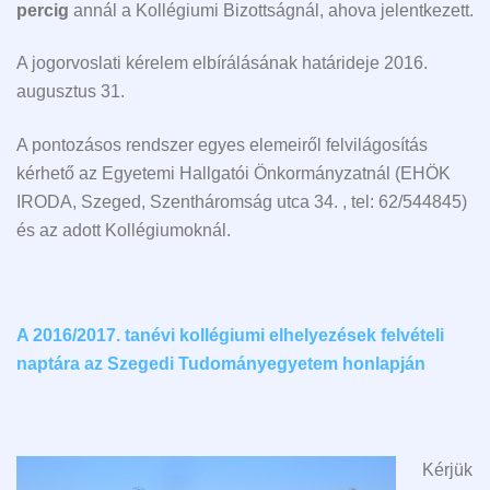
percig
annál a Kollégiumi Bizottságnál, ahova jelentkezett.
A jogorvoslati kérelem elbírálásának határideje 2016.
augusztus 31.
A pontozásos rendszer egyes elemeiről felvilágosítás
kérhető az Egyetemi Hallgatói Önkormányzatnál (EHÖK
IRODA, Szeged, Szentháromság utca 34. , tel: 62/544845)
és az adott Kollégiumoknál.
A 2016/2017. tanévi kollégiumi elhelyezések felvételi
naptára az Szegedi Tudományegyetem honlapján
Kérjük