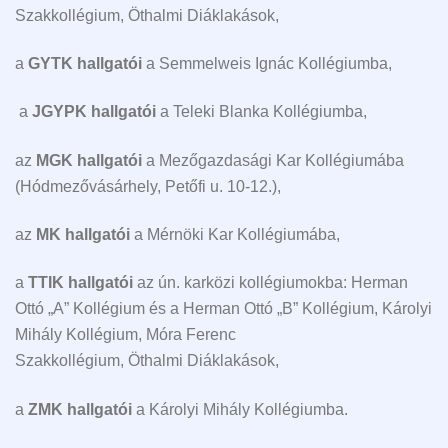
Szakkollégium, Öthalmi Diáklakások,
a
GYTK hallgatói
a Semmelweis Ignác Kollégiumba,
a
JGYPK hallgatói
a Teleki Blanka Kollégiumba,
az
MGK hallgatói
a Mezőgazdasági Kar Kollégiumába
(Hódmezővásárhely, Petőfi u. 10-12.),
az
MK hallgatói
a Mérnöki Kar Kollégiumába,
a
TTIK hallgatói
az ún. karközi kollégiumokba: Herman
Ottó „A” Kollégium és a Herman Ottó „B” Kollégium, Károlyi
Mihály Kollégium, Móra Ferenc
Szakkollégium, Öthalmi Diáklakások,
a
ZMK hallgatói
a Károlyi Mihály Kollégiumba.