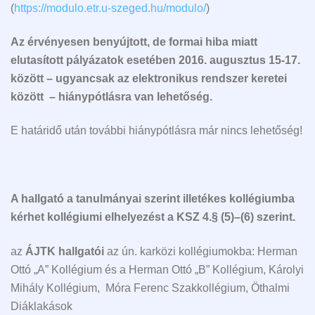
(
https://modulo.etr.u-szeged.hu/modulo/
)
Az érvényesen benyújtott, de formai hiba miatt
elutasított pályázatok esetében 2016. augusztus 15-17.
között – ugyancsak az elektronikus rendszer keretei
között – hiánypótlásra van lehetőség.
E határidő után további hiánypótlásra már nincs lehetőség!
A hallgató a tanulmányai szerint illetékes kollégiumba
kérhet kollégiumi elhelyezést a KSZ 4.§ (5)–(6) szerint.
az
ÁJTK hallgatói
az ún. karközi kollégiumokba: Herman
Ottó „A” Kollégium és a Herman Ottó „B” Kollégium, Károlyi
Mihály Kollégium, Móra Ferenc Szakkollégium, Öthalmi
Diáklakások