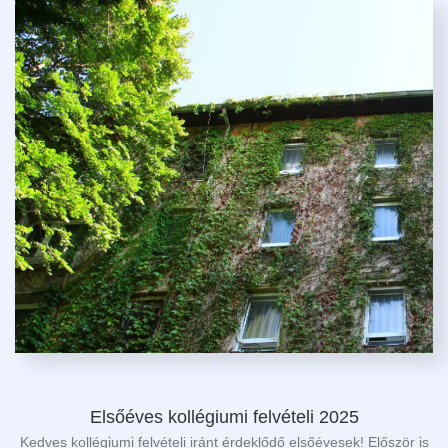
Elsőéves kollégiumi felvételi 2025
Kedves kollégiumi felvételi iránt érdeklődő elsőévesek! Először is