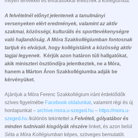
milyen tervekkel és elvárásokkal érkeznek a kollégiumba.
A felvételnél előnyt jelentenek a tanulmányi
versenyeken elért eredmények, valamint az aktív
szakmai, közösségi, kulturális és sporttevékenységre
való hajlandóság. A Móra Szakkollégiumban fontosnak
tartjuk és elvárjuk, hogy kollégistáink a közösség aktív
tagjai legyenek.
Kérjük azon határon túli hallgatókat,
akik miniszteri ösztöndíjra jelentkeztek, ne a Móra,
hanem a Márton Áron Szakkollégiumba adják be
kérvényüket.
Ajánljuk a Móra Ferenc Szakkollégium iránt érdeklődők
szíves figyelmébe
Facebook oldalunkat
, valamint régi és új
honlapunkat –
archive.mora.u-szeged.hu
–
https://mora.u-
szeged.hu
/különös tekintettel a
Felvételi, gólyatábor és
minden tudnivaló kisgólyák részére
linket, és azon belül
Séta a Móra Kollégiumban
képes, szöveges bemutatót.