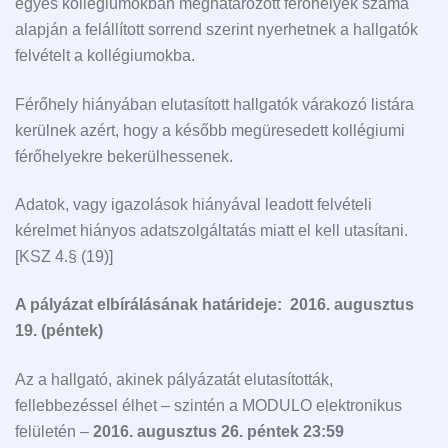
egyes kollégiumokban meghatározott férőhelyek száma
alapján a felállított sorrend szerint nyerhetnek a hallgatók
felvételt a kollégiumokba.
Férőhely hiányában elutasított hallgatók várakozó listára
kerülnek azért, hogy a később megüresedett kollégiumi
férőhelyekre bekerülhessenek.
Adatok, vagy igazolások hiányával leadott felvételi
kérelmet hiányos adatszolgáltatás miatt el kell utasítani.
[KSZ 4.§ (19)]
A pályázat elbírálásának határideje:
2016. augusztus
19. (péntek)
Az a hallgató, akinek pályázatát elutasították,
fellebbezéssel élhet – szintén a MODULO elektronikus
felületén –
2016. augusztus 26. péntek 23:59