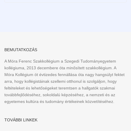
BEMUTATKOZÁS
A Móra Ferenc Szakkollégium a Szegedi Tudományegyetem
kollégiuma, 2013 decembere óta minősített szakkollégium. A
Móra Kollégium öt évtizedes fennállása óta nagy hangsúlyt fektet
arra, hogy kollégistáinak szellemi otthonul is szolgáljon, hogy
feltételeket és lehetőségeket teremtsen a hallgatók szakmai
továbbfejlődéséhez, sokoldalú képzéséhez, a nemzeti és az
egyetemes kultúra és tudomány értékeinek közvetítéséhez.
TOVÁBBI LINKEK