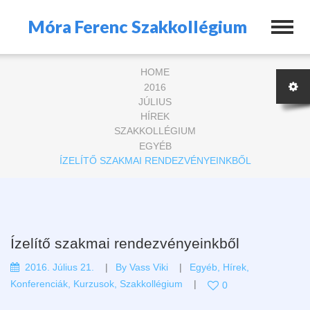
Móra Ferenc Szakkollégium
HOME
2016
JÚLIUS
HÍREK
SZAKKOLLÉGIUM
EGYÉB
ÍZELÍTŐ SZAKMAI RENDEZVÉNYEINKBŐL
Ízelítő szakmai rendezvényeinkből
2016. Július 21.
By
Vass Viki
Egyéb
,
Hírek
,
Konferenciák
,
Kurzusok
,
Szakkollégium
0